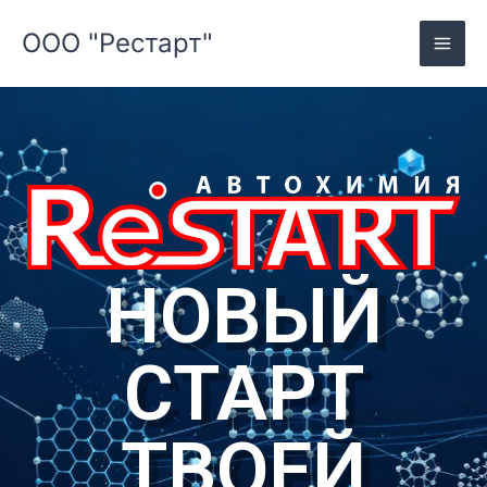
Skip
ООО "Рестарт"
to
content
НОВЫЙ
СТАРТ
ТВОЕЙ