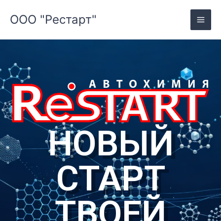
Skip
ООО "Рестарт"
to
content
НОВЫЙ
СТАРТ
ТВОЕЙ