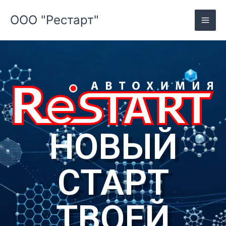
Skip
ООО "Рестарт"
to
content
НОВЫЙ
СТАРТ
ТВОЕЙ